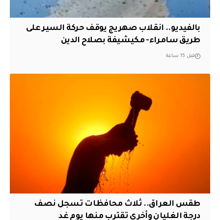
بالفيديو.. انقلاب صهريج يوقف حركة السير على
طريق سامراء- مكيشيفة بصلاح الدين
قبل 15 ساعة
طقس العراق.. ثلاث محافظات تسجل نصف
درجة الغليان وأخرى تقترب منها يوم غد