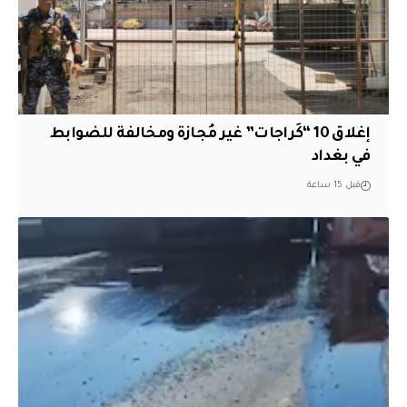
إغلاق 10 “كَراجات” غير مُجازة ومخالفة للضوابط
في بغداد
قبل 15 ساعة