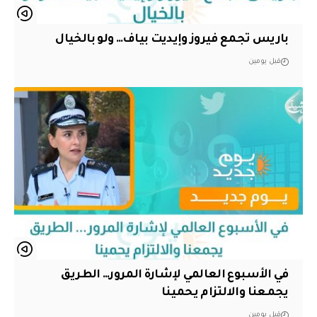
باريس تجمع فيروز وإيديت بياف… ولو بالخيال
قبل يومين
في الأسبوع العالمي لإشارة المرور… الطريق
يجمعنا والالتزام يحمينا
قبل يومين