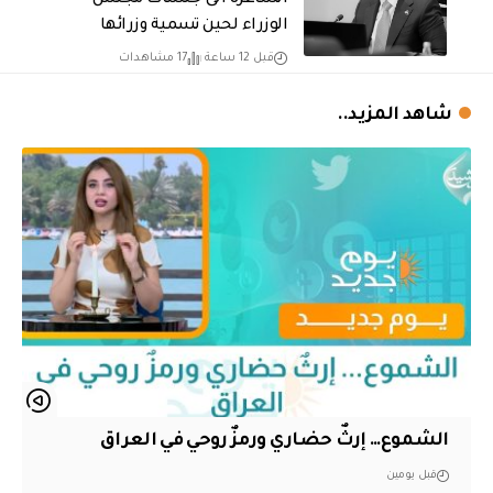
الوزراء لحين تسمية وزرائها
قبل 12 ساعة
17 مشاهدات
شاهد المزيد..
الشموع… إرثٌ حضاري ورمزٌ روحي في العراق
قبل يومين