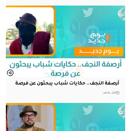
أرصفة النجف.. حكايات شباب يبحثون عن فرصة
قبل يومين