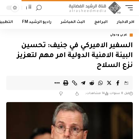
أأ
اخر الاخبار
البرامج
البث المباشر
راديو الرشيد FM
التطبي
عربي ودولي
السفير الاميركي في جنيف: تحسين
البيئة الامنية الدولية امر مهم لتعزيز
نزع السلاح
قبل 8 سنوات
14 مشاهدات