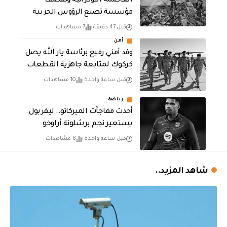
العاصمة الأوكرانية وتقصف
مؤسسة تصنع الرؤوس الحربية
قبل 47 دقيقة
7 مشاهدات
أمن
وفد أمني رفيع برئاسة يار الله يصل
كركوك لمتابعة جاهزية القطعات
قبل ساعة واحدة
10 مشاهدات
رياضة
أحدث مفاجآت الميركاتو.. ليفربول
يستعير نجم برشلونة أراوخو
قبل ساعة واحدة
8 مشاهدات
شاهد المزيد..