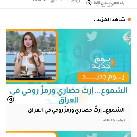
قبل 36 دقيقة
7 مشاهدات
شاهد المزيد..
الشموع… إرثٌ حضاري ورمزٌ روحي في العراق
قبل يوم واحد