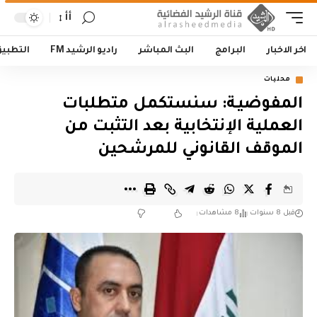
أأ
اخر الاخبار
البرامج
البث المباشر
راديو الرشيد FM
التطبي
محليات
المفوضيـة: سنستكمل متطلبات
العملية الإنتخابية بعد التثبت من
الموقف القانوني للمرشحين
قبل 8 سنوات
8 مشاهدات