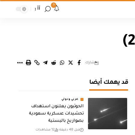
9
أأ
شارك
قد يهمك أيضا
عربي ودولي
الحوثيون يعلنون استهداف
تحشيدات عسكرية سعودية
بصواريخ باليستية
قبل 48 دقيقة
12 مشاهدات