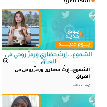
شاهد المزيد..
الشموع… إرثٌ حضاري ورمزٌ روحي في
العراق
قبل يوم واحد