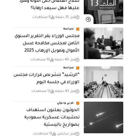
سلاح الفصائل حمى الدولة وتمرد
عليها فهل سيعد ارهابا؟
قبل 35 دقيقة
8 مشاهدات
سياسة
مجلس الوزراء يقر التقرير السنوي
الثامن لمجلـس مكافحة غسل
الأموال وتمويـل الإرهـاب 2025
قبل 40 دقيقة
10 مشاهدات
سياسة
“الرشيد” تنشر نص قرارات مجلس
الوزراء في جلسة اليوم
قبل 43 دقيقة
13 مشاهدات
عربي ودولي
الحوثيون يعلنون استهداف
تحشيدات عسكرية سعودية
بصواريخ باليستية
قبل ساعتين
13 مشاهدات