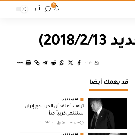
9
أأ
2018)
شارك
قد يهمك أيضا
عربي ودولي
‏ترامب: أعتقد أن الحرب مع إيران
ستنتهي قريباً جداً
قبل ساعتين
8 مشاهدات
عربي ودولي