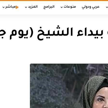
عربي ودولي
منوعات
البرامج
المزيد
مباشر
ء الشيخ (يوم جديد /2/13