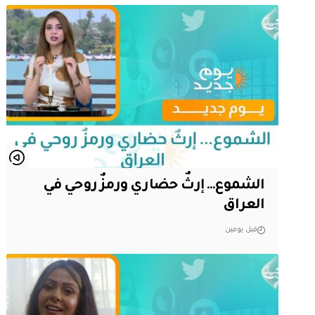
الشموع… إرثٌ حضاري ورمزٌ روحي في
العراق
قبل يومين