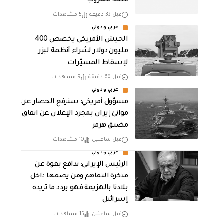
منفذ للهروب”
قبل 32 دقيقة
5 مشاهدات
عربي ودولي
الجيش الأمريكي يخصص 400
مليون دولار لشراء أنظمة ليزر
لإسقاط المسيّرات
قبل 60 دقيقة
9 مشاهدات
عربي ودولي
مسؤول أمريكي: سنرفع الحصار عن
موانئ إيران بمجرد الإعلان عن اتفاق
مضيق هرمز
قبل ساعتين
10 مشاهدات
عربي ودولي
الرئيس الإيراني: ندافع بقوة عن
مذكرة التفاهم ومن يصفها داخل
بلادنا بالهزيمة فهو يردد ما تريده
إسرائيل
قبل ساعتين
15 مشاهدات