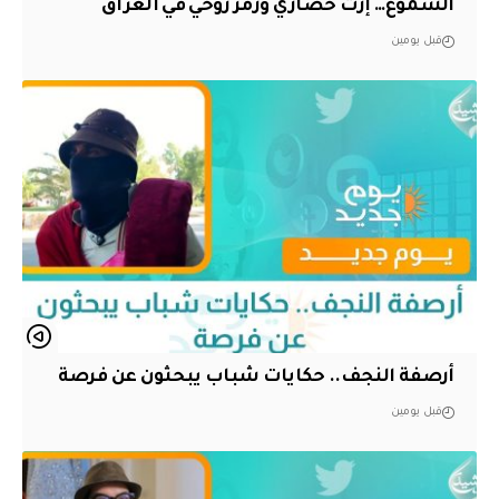
الشموع… إرثٌ حضاري ورمزٌ روحي في العراق
قبل يومين
أرصفة النجف.. حكايات شباب يبحثون عن فرصة
قبل يومين