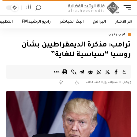
أأ
اخر الاخبار
البرامج
البث المباشر
راديو الرشيد FM
التطبي
عربي ودولي
ترامب: مذكرة الديمقراطيين بشأن
روسيا “سياسية للغاية”
قبل 8 سنوات
8 مشاهدات