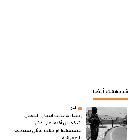
قد يهمك أيضا
أمن
إدعيا انه حادث انتحار.. اعتقال
شخصين أقدما على قتل
شقيقهما إثر خلاف عائلي بمنطقة
الزعفرانية