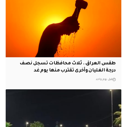
طقس العراق.. ثلاث محافظات تسجل نصف
درجة الغليان وأخرى تقترب منها يوم غد
قبل يوم واحد