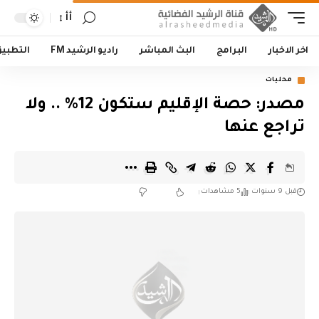
أأ
اخر الاخبار
البرامج
البث المباشر
راديو الرشيد FM
التطبي
محليات
مصدر: حصة الإقليم ستكون 12% .. ولا
تراجع عنها
قبل 9 سنوات
5 مشاهدات