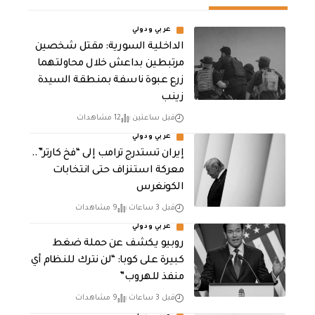
عربي ودولي
الداخلية السورية: مقتل شخصين
مرتبطين بداعش خلال محاولتهما
زرع عبوة ناسفة بمنطقة السيدة
زينب
قبل ساعتين
12 مشاهدات
عربي ودولي
إيران تستدرج ترامب إلى “فخ كارتر”..
معركة استنزاف حتى انتخابات
الكونغرس
قبل 3 ساعات
9 مشاهدات
عربي ودولي
روبيو يكشف عن حملة ضغط
كبيرة على كوبا: “لن نترك للنظام أي
منفذ للهروب”
قبل 3 ساعات
9 مشاهدات