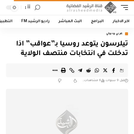
أأ
اخر الاخبار
البرامج
البث المباشر
راديو الرشيد FM
التطبي
عربي ودولي
تيلرسون يتوعد روسيا بـ”عواقب” اذا
تدخلت في انتخابات منتصف الولاية
قبل 9 سنوات
6 مشاهدات