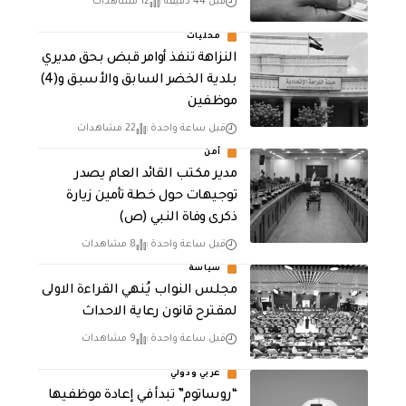
قبل 44 دقيقة
12 مشاهدات
محليات
النزاهة تنفذ أوامر قبض بحق مديري
بلدية الخضر السابق والأسبق و(4)
موظفين
قبل ساعة واحدة
22 مشاهدات
أمن
مدير مكتب القائد العام يصدر
توجيهات حول خطة تأمين زيارة
ذكرى وفاة النبي (ص)
قبل ساعة واحدة
8 مشاهدات
سياسة
مجلس النواب يُنهي القراءة الاولى
لمقترح قانون رعاية الاحداث
قبل ساعة واحدة
9 مشاهدات
عربي ودولي
“روساتوم” تبدأ في إعادة موظفيها