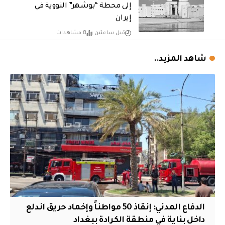
إلى محطة “بوشهر” النووية في
إيران
قبل ساعتين
8 مشاهدات
شاهد المزيد..
الدفاع المدني: إنقاذ 50 مواطناً وإخماد حريق اندلع
داخل بناية في منطقة الكرادة ببغداد