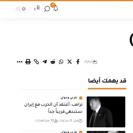
9
أأ
شارك
قد يهمك أيضا
عربي ودولي
‏ترامب: أعتقد أن الحرب مع إيران
ستنتهي قريباً جداً
قبل 8 ساعات
10 مشاهدات
عربي ودولي