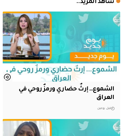
شاهد المزيد..
الشموع… إرثٌ حضاري ورمزٌ روحي في
العراق
قبل يومين