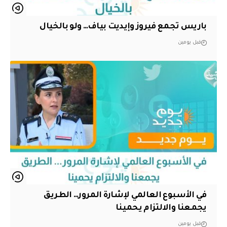
باريس تجمع فيروز وإيديت بياف… ولو بالخيال
قبل يومين
في الأسبوع العالمي لإشارة المرور… الطريق
يجمعنا والالتزام يحمينا
قبل يومين