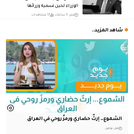
الوزراء لحين تسمية وزرائها
قبل 5 ساعات
17 مشاهدات
شاهد المزيد..
الشموع… إرثٌ حضاري ورمزٌ روحي في العراق
قبل يومين