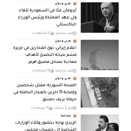
عربي ودولي
أردوغان غدًا في السعودية للقاء
ولي عهد المملكة ورئيس الوزراء
الباكستاني
قبل ساعتين
12 مشاهدات
عربي ودولي
اعلام إيراني: دوي انفجارين في جزيرة
قشم نتيجة التصدي لأهداف
معادية بمدخل مضيق هرمز
قبل ساعتين
14 مشاهدات
عربي ودولي
الصحة السورية: مقتل شخصين
وإصابة 13 اخرين بانفجار الحافلة في
جرمانا بريف دمشق
قبل 3 ساعات
11 مشاهدات
سياسة
الزيدي يوجه بحضور وكلاء الوزارات
الشاغرة الى جلسات مجلس