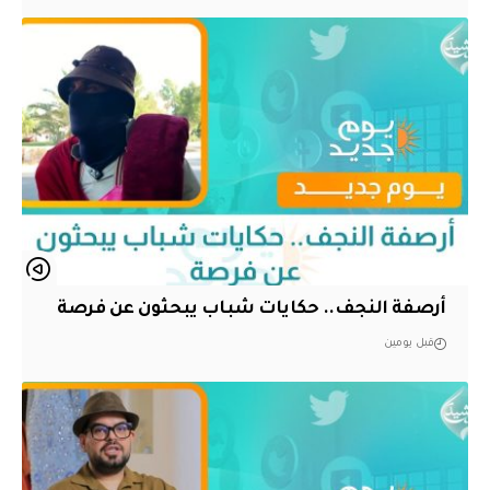
أرصفة النجف.. حكايات شباب يبحثون عن فرصة
قبل يومين