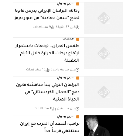
عربي ودولي
وكالة: البرلمان الإيراني يدرس قانونا
لمنع “سفن معادية” من عبور هرمز
قبل 57 دقيقة
9 مشاهدات
محليات
طقس العراق.. توقعات باستمرار
ارتفاع درجات الحرارة خلال الأيام
المقبلة
قبل ساعة واحدة
16 مشاهدات
عربي ودولي
البرلمان التركي يبدأ مناقشة قانون
دمج “العمال الكردستاني” في
الحياة المدنية
قبل ساعتين
11 مشاهدات
عربي ودولي
‏ترامب: أعتقد أن الحرب مع إيران
ستنتهي قريباً جداً