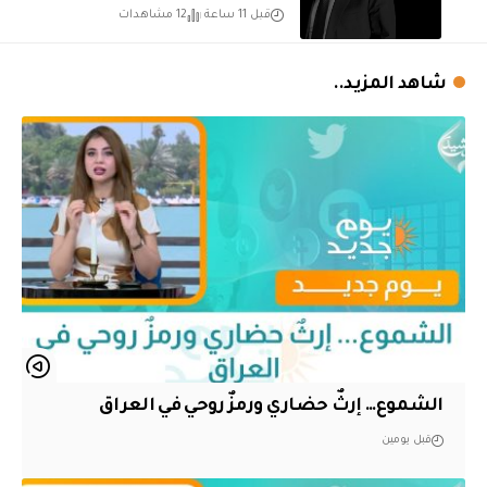
قبل 11 ساعة
12 مشاهدات
شاهد المزيد..
الشموع… إرثٌ حضاري ورمزٌ روحي في العراق
قبل يومين