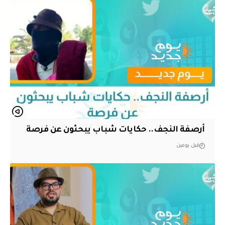
أرصفة النجف.. حكايات شباب يبحثون عن فرصة
قبل يومين