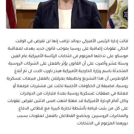
قالت إدارة الرئيس الأميركي دونالد ترامب إنها لن تفرض في الوقت
الحالي عقوبات إضافية على روسيا بموجب قانون جديد يهدف لمعاقبة
موسكو على تدخلها المزعوم في انتخابات الرئاسة الأميركية عام الفين
وستة عشر وأصرت على أن القانون يؤثر بالفعل على الشركات الروسية.
المتحدثة باسم وزارة الخارجية الأميركية هيذر ناورت اكدت ان تم أبلاغ
الكونغرس أن هذا التشريع وتطبيقه يعرقلان بالفعل مبيعات عسكرية
روسية، مضيفة ان الحكومات الأجنبية تخلت عن مشتريات مزمعة أو
معلنة في صفقات عسكرية روسية بعدة مليارات من الدولارات
وكان أمام الإدارة الأميركية قد مهلة انتهت امس الاثنين لفرض عقوبات
على كل من يثبت قيامه بأنشطة تجارية كبيرة مع قطاعي الدفاع
والمخابرات الروسيين. ويخضع القطاعان بالفعل لعقوبات بسبب
دورهما المزعوم في الانتخابات.