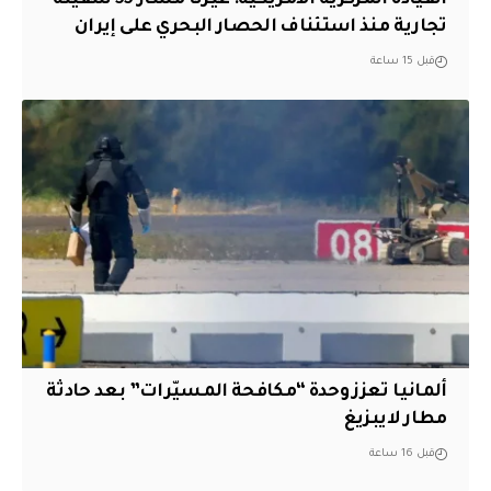
تجارية منذ استئناف الحصار البحري على إيران
قبل 15 ساعة
ألمانيا تعزز وحدة “مكافحة المسيّرات” بعد حادثة
مطار لايبزيغ
قبل 16 ساعة