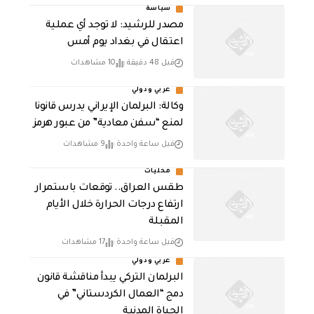
سياسة
مصدر للرشيد: لا توجد أي عملية
اعتقال في بغداد يوم أمس
قبل 48 دقيقة
10 مشاهدات
عربي ودولي
وكالة: البرلمان الإيراني يدرس قانونا
لمنع “سفن معادية” من عبور هرمز
قبل ساعة واحدة
9 مشاهدات
محليات
طقس العراق.. توقعات باستمرار
ارتفاع درجات الحرارة خلال الأيام
المقبلة
قبل ساعة واحدة
17 مشاهدات
عربي ودولي
البرلمان التركي يبدأ مناقشة قانون
دمج “العمال الكردستاني” في
الحياة المدنية