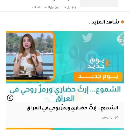
قبل ساعتين
11 مشاهدات
شاهد المزيد..
الشموع… إرثٌ حضاري ورمزٌ روحي في العراق
قبل يومين