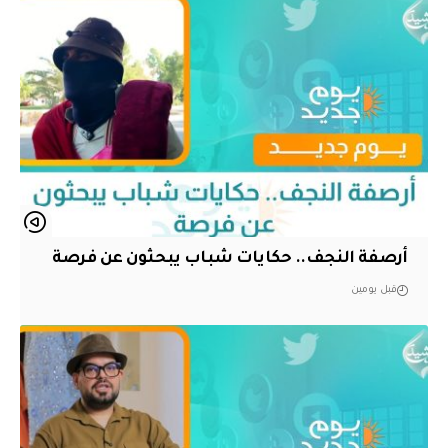
أرصفة النجف.. حكايات شباب يبحثون عن فرصة
قبل يومين