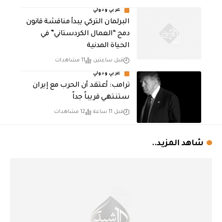
عربي ودولي
البرلمان التركي يبدأ مناقشة قانون
دمج “العمال الكردستاني” في
الحياة المدنية
قبل ساعتين
11 مشاهدات
عربي ودولي
‏ترامب: أعتقد أن الحرب مع إيران
ستنتهي قريباً جداً
قبل 11 ساعة
12 مشاهدات
شاهد المزيد..