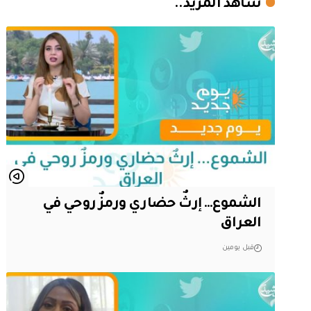
شاهد المزيد..
الشموع… إرثٌ حضاري ورمزٌ روحي في
العراق
قبل يومين