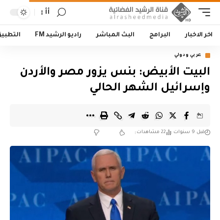
أأ
اخر الاخبار
البرامج
البث المباشر
راديو الرشيد FM
التطبي
عربي ودولي
البيت الأبيض: بنس يزور مصر والأردن
وإسرائيل الشهر الحالي
قبل 9 سنوات
22 مشاهدات