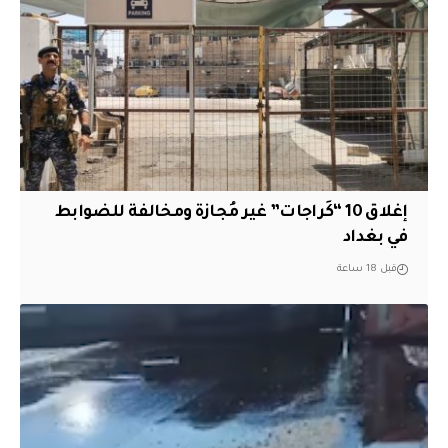
إغلاق 10 “كَراجات” غير مُجازة ومخالفة للضوابط
في بغداد
قبل 18 ساعة