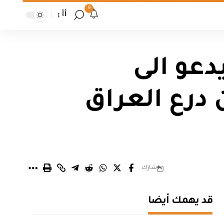
9
أأ
عو الى
درع العراق
شارك
قد يهمك أيضا