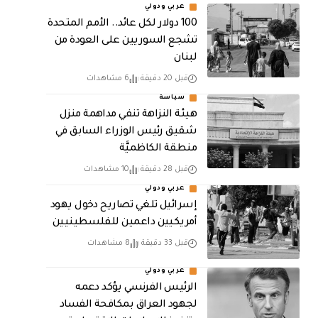
عربي ودولي
100 دولار لكل عائد.. الأمم المتحدة
تشجع السوريين على العودة من
لبنان
قبل 20 دقيقة
6 مشاهدات
سياسة
هيئة النزاهة تنفي مداهمة منزل
شقيق رئيس الوزراء السابق في
منطقة الكاظميَّة
قبل 28 دقيقة
10 مشاهدات
عربي ودولي
إسرائيل تلغي تصاريح دخول يهود
أمريكيين داعمين للفلسطينيين
قبل 33 دقيقة
8 مشاهدات
عربي ودولي
الرئيس الفرنسي يؤكد دعمه
لجهود العراق بمكافحة الفساد