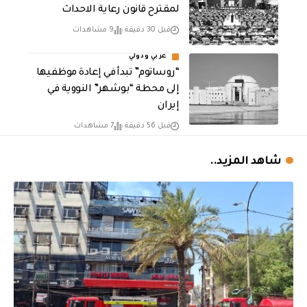
لمقترح قانون رعاية الاحداث
قبل 30 دقيقة
9 مشاهدات
عربي ودولي
“روساتوم” تبدأ في إعادة موظفيها
إلى محطة “بوشهر” النووية في
إيران
قبل 56 دقيقة
7 مشاهدات
شاهد المزيد..