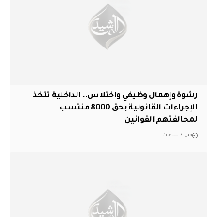
رشوة وإهمال وظيفي واختلاس.. الداخلية تتخذ
الإجراءات القانونية بحق 8000 منتسب
لمخالفتهم القوانين
قبل 7 ساعات