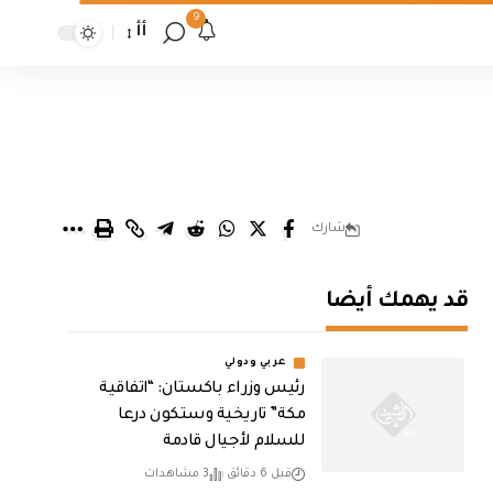
9
أأ
شارك
قد يهمك أيضا
عربي ودولي
رئيس وزراء باكستان: “اتفاقية
مكة” تاريخية وستكون درعا
للسلام لأجيال قادمة
قبل 6 دقائق
3 مشاهدات