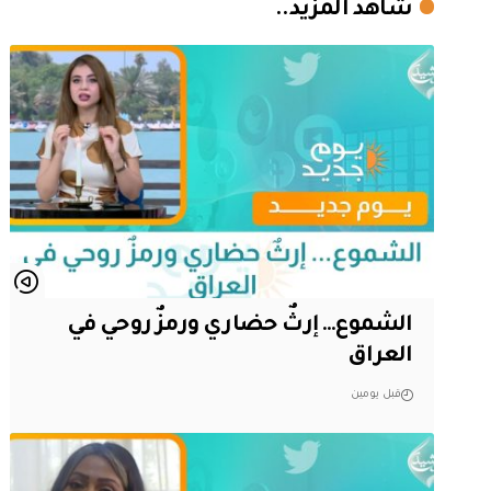
شاهد المزيد..
الشموع… إرثٌ حضاري ورمزٌ روحي في
العراق
قبل يومين