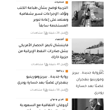
محليات
التربية توضح بشأن طباعة الكتب
وتؤكد: الإجراءات تسير بشفافية
ونعتمد على إعادة تدوير
المستخدمة سابقاً
قبل 26 دقيقة
7 مشاهدات
أقتصاد
فايننشال تايمز: الحصار الأمريكي
يشل صادرات النفط الإيرانية من
جزيرة خارك
قبل 41 دقيقة
7 مشاهدات
رياضة
رواية جديدة.. بيريز ومورينيو
ينفجران غضبًا بعد خسارة رودري
قبل 56 دقيقة
8 مشاهدات
عربي ودولي
أردوغان: الاتفاقية مع السعودية