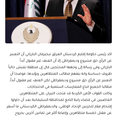
اكد رئيس حكومة إقليم كردستان العراق نيجيرفان البارزاني أن التعبير
عن الرأي حق مشروع وديمقراطي إلا أن العنف غير مقبول أبداً
البارزاني وفي رسالة إلى وجهها المحتجين قال إن منطقة تعيش حالياً
ظروف حساسة وانه يتفهم مطالب المتظاهرين ويؤيدها، موضحا أن
التعبير عن الرأي حق مشروع وديمقراطي لكن العنف غير مقبول أبداً،
مطالبا الجميع اتباع الممارسات السلمية في الاحتجاجات .
وكانت القوات الأمن الكردية قد فتحت النيران على المتظاهرين
الغاضبين في قضاء رانية التابع لمحافظة السليمانية بعد أن حاولوا
إقتحام مقار للحزبين الإتحاد الوطني، والديمقراطي الكردستاني ما أسفر
عن مقتل خمسة متظاهرين وإصابة أكثر من ثمانين آخرين بجروح