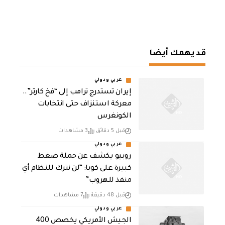
قد يهمك أيضا
عربي ودولي
إيران تستدرج ترامب إلى “فخ كارتر”..
معركة استنزاف حتى انتخابات
الكونغرس
قبل 5 دقائق
3 مشاهدات
عربي ودولي
روبيو يكشف عن حملة ضغط
كبيرة على كوبا: “لن نترك للنظام أي
منفذ للهروب”
قبل 48 دقيقة
7 مشاهدات
عربي ودولي
الجيش الأمريكي يخصص 400