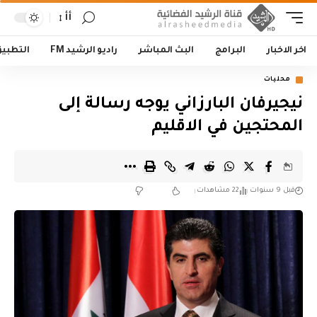
أأ
اخر الاخبار
البرامج
البث المباشر
راديو الرشيد FM
التطبي
محليات
نيجيرفان البارزاني يوجه رسالة إلى
المحتجين في الاقليم
قبل 9 سنوات
22 مشاهدات