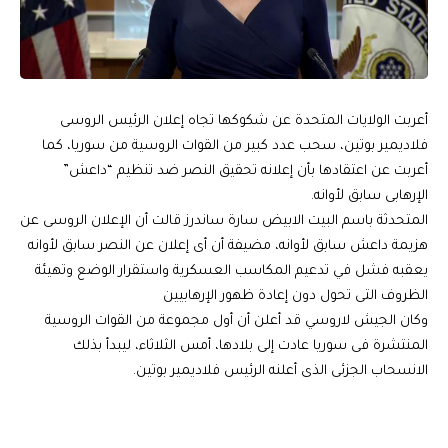
أعربت الولايات المتحدة عن شكوكها تجاه إعلان الرئيس الروسى
فلاديمير بوتين، سحب عدد كبير من القوات الروسية من سوريا، كما
أعربت عن اعتقادها بأن إعلانه تحقيق النصر ضد تنظيم “داعش”
الإرهابى سابق لأوانه.
المتحدثة باسم البيت الابيض سارة ساندرز قالت أن الإعلان الروسى عن
هزيمة داعش سابق لأوانه، مضيفة أن أى إعلان عن النصر سابق لأوانه
يعقبه فشل في تدعيم المكاسب العسكرية واستقرار الوضع وتهيئة
الظروف التى تحول دون إعادة ظهور الإرهابيين
وكان الجيش لاروسي قد أعلن أن أول مجموعة من القوات الروسية
المنتشرة فى سوريا عادت إلى بلادها، أمس الثلاثاء، ليبدأ بذلك
الانسحاب الجزئى الذى أعلنه الرئيس فلاديمير بوتين.