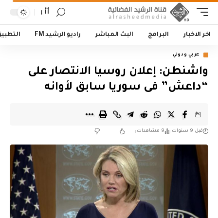
أأ
اخر الاخبار
البرامج
البث المباشر
راديو الرشيد FM
التطبي
عربي ودولي
واشنطن: إعلان روسيا الانتصار على
“داعش” فى سوريا سابق لأوانه
قبل 9 سنوات
9 مشاهدات