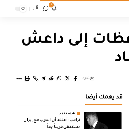
9
أأ
فظات إلى داعش
د
شارك
قد يهمك أيضا
عربي ودولي
‏ترامب: أعتقد أن الحرب مع إيران
ستنتهي قريباً جداً