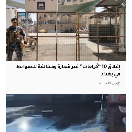
إغلاق 10 “كَراجات” غير مُجازة ومخالفة للضوابط
في بغداد
قبل 19 ساعة