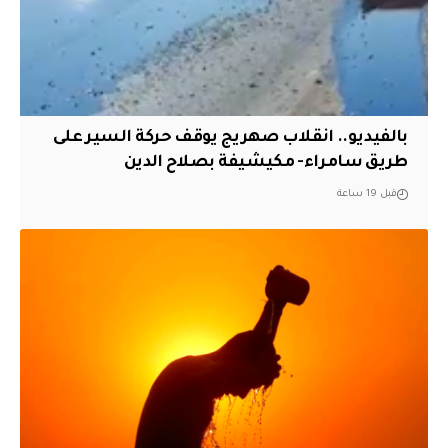
بالفيديو.. انقلاب صهريج يوقف حركة السير على
طريق سامراء- مكيشيفة بصلاح الدين
قبل 19 ساعة