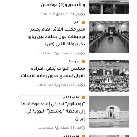
والأسبق و(4) موظفين
قبل 24 دقيقة
13 مشاهدات
أمن
مدير مكتب القائد العام يصدر
توجيهات حول خطة تأمين زيارة
ذكرى وفاة النبي (ص)
قبل 25 دقيقة
7 مشاهدات
سياسة
مجلس النواب يُنهي القراءة
الاولى لمقترح قانون رعاية الاحداث
قبل 27 دقيقة
9 مشاهدات
عربي ودولي
“روساتوم” تبدأ في إعادة موظفيها
إلى محطة “بوشهر” النووية في
إيران
قبل 53 دقيقة
7 مشاهدات
عربي ودولي