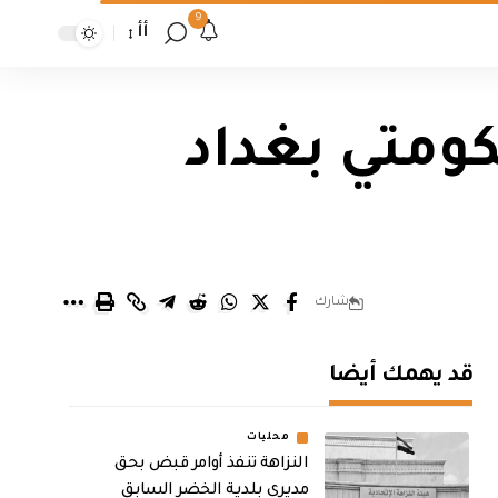
9
أأ
كومتي بغداد
شارك
قد يهمك أيضا
محليات
النزاهة تنفذ أوامر قبض بحق
مديري بلدية الخضر السابق