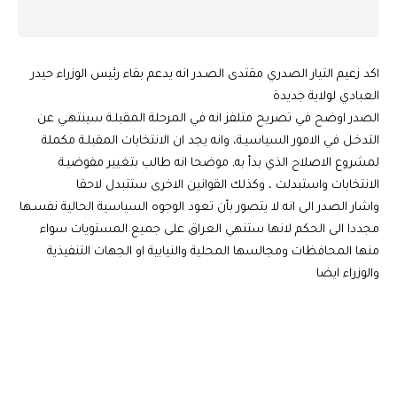
اكد زعيم التيار الصدري مقتدى الصـدر انه يدعم بقاء رئيس الوزراء حيدر
العبادي لولاية جديدة
الصدر اوضح في تصريح متلفز انه في المرحلة المقبلـة سينتهـي عن
التدخـل في الامور السياسيـة، وانه يجد ان الانتخابات المقبلـة مكملة
لمشروع الاصلاح الذي بدأ به, موضحا انه طالب بتغيير مفوضيـة
الانتخابات واستبدلت ، وكذلك القوانين الاخرى ستتبدل لاحقا
واشار الصدر الى انه لا يتصور بأن تعود الوجوه السياسية الحالية نفسـها
مجددا الى الحكم لانها ستنهي العراق على جميع المستويات سواء
منها المحافظات ومجالسها المحلية والنيابية او الجهات التنفيذية
والوزراء ايضا