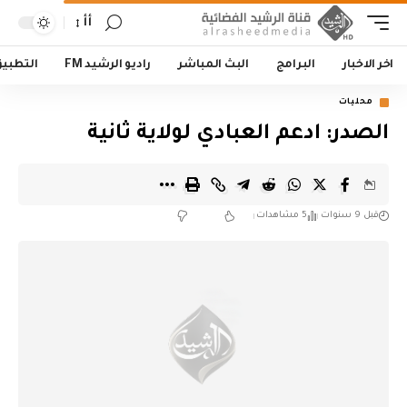
أأ
اخر الاخبار
البرامج
البث المباشر
راديو الرشيد FM
التطبي
محليات
الصدر: ادعم العبادي لولاية ثانية
قبل 9 سنوات
5 مشاهدات