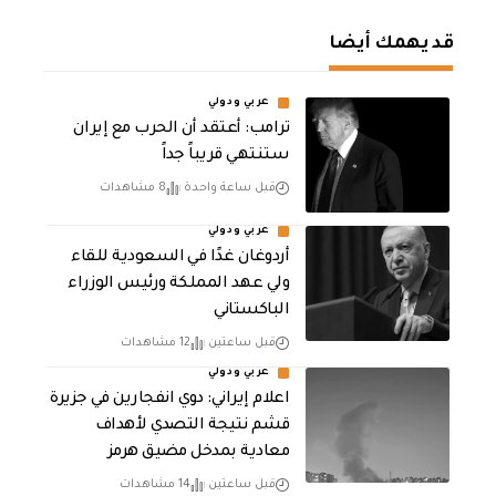
قد يهمك أيضا
عربي ودولي
‏ترامب: أعتقد أن الحرب مع إيران
ستنتهي قريباً جداً
قبل ساعة واحدة
8 مشاهدات
عربي ودولي
أردوغان غدًا في السعودية للقاء
ولي عهد المملكة ورئيس الوزراء
الباكستاني
قبل ساعتين
12 مشاهدات
عربي ودولي
اعلام إيراني: دوي انفجارين في جزيرة
قشم نتيجة التصدي لأهداف
معادية بمدخل مضيق هرمز
قبل ساعتين
14 مشاهدات