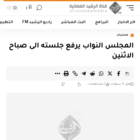
أأ
اخر الاخبار
البرامج
البث المباشر
راديو الرشيد FM
التطبي
محليات
المجلس النواب يرفع جلسته الى صباح
الاثنين
قبل 9 سنوات
7 مشاهدات