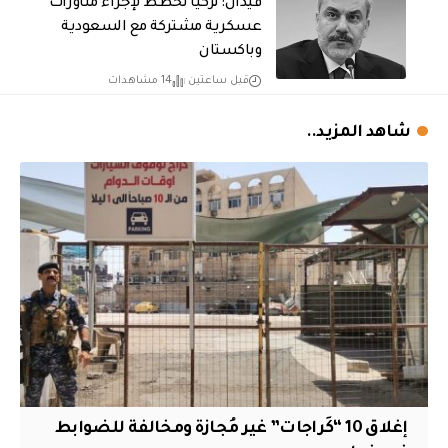
فيدان: تركيا تخطط لإجراء مناورات
عسكرية مشتركة مع السعودية
وباكستان
قبل ساعتين
14 مشاهدات
شاهد المزيد..
إغلاق 10 “كَراجات” غير مُجازة ومخالفة للضوابط