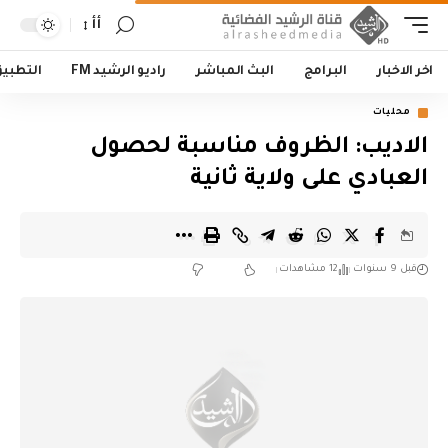
أأ
اخر الاخبار
البرامج
البث المباشر
راديو الرشيد FM
التطبي
محليات
الاديب: الظروف مناسبة لحصول
العبادي على ولاية ثانية
قبل 9 سنوات
12 مشاهدات