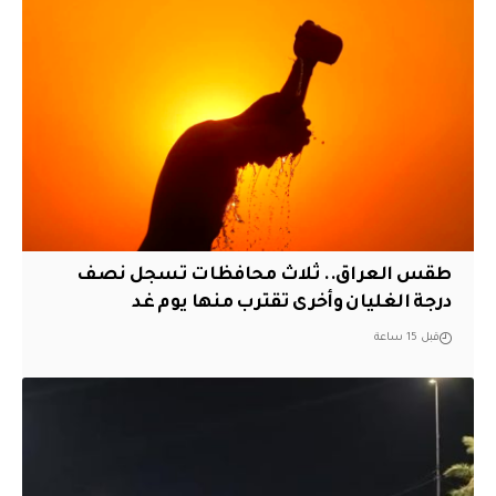
طقس العراق.. ثلاث محافظات تسجل نصف
درجة الغليان وأخرى تقترب منها يوم غد
قبل 15 ساعة