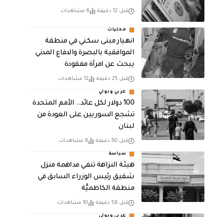
قبل 12 دقيقة
6 مشاهدات
محليات
انهيار مبنى سكني في منطقة
الموافقية بالبصرة والدفاع المدني
يبحث عن امرأة مفقودة
قبل 25 دقيقة
12 مشاهدات
عربي ودولي
100 دولار لكل عائد.. الأمم المتحدة
تشجع السوريين على العودة من
لبنان
قبل 50 دقيقة
8 مشاهدات
سياسة
هيئة النزاهة تنفي مداهمة منزل
شقيق رئيس الوزراء السابق في
منطقة الكاظميَّة
قبل 58 دقيقة
10 مشاهدات
عربي ودولي