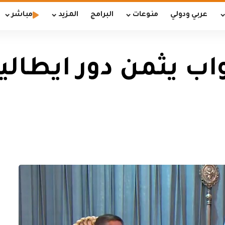
عربي ودولي
منوعات
البرامج
المزيد
مباشر
 يثمن دور ايطاليا