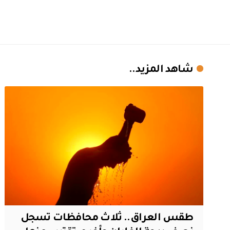
شاهد المزيد..
طقس العراق.. ثلاث محافظات تسجل