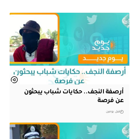
أرصفة النجف.. حكايات شباب يبحثون
عن فرصة
قبل يومين