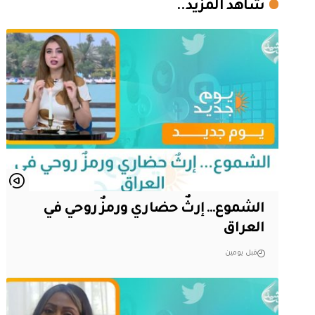
شاهد المزيد..
الشموع… إرثٌ حضاري ورمزٌ روحي في
العراق
قبل يومين