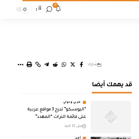
9
أأ
شارك
قد يهمك أيضا
عربي ودولي
“اليونسكو” تدرج 3 مواقع عربية
على قائمة التراث “المهدد”
قبل 32 ثانية
أمن