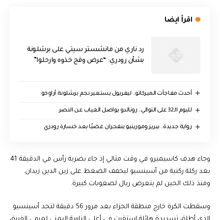
اقرأ ايضا
رد ناري من مانشستر سيتي على برشلونة
بشأن رودري: “عرض وقح خذوه وارحلوا”
أحدث مفاجآت الميركاتو.. ليفربول يستعير نجم برشلونة أراوخو
لليوم الـ32 على التوالي.. رونالدو يواصل الغياب عن النصر
رواية جديدة.. بيريز ومورينيو ينفجران غضبًا بعد خسارة رودري
وجاء هدف كاسيميرو في وقت مثالي إذ جاء بضربة رأس في الدقيقة 41
بعد ركلة ركنية من أسينسيو ليخفف الضغط على زين الدين زيدان.
ومنذ ذلك الحين لم يتعرض ريال لصعوبات كبيرة.
وسقطت الكرة خارج منطقة الجزاء بعد مرور 56 دقيقة لتجد أسينسيو
الذي أطلق تسديدة هائلة استقرت في أعلى الزاوية اليمنى لمرمى الفريق