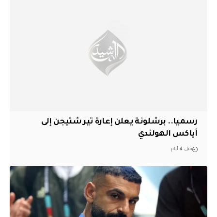
رسميا.. برشلونة يعلن إعارة تير شتيجن إلى
أياكس الهولندي
قبل 4 أيام