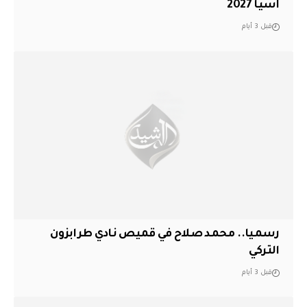
آسيا 2027
قبل 3 أيام
رسميا.. محمد صلاح في قميص نادي طرابزون
التركي
قبل 3 أيام