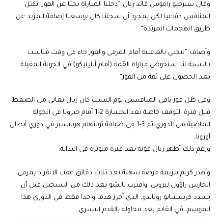
وقال سيرجيو راموس قائد ريال ”دخلنا المباراة بحثا عن الفوز. تكتل
المنافس دفاعيا لكن بمجرد أن سجلنا كان بوسعنا إضافة المزيد عن
طريق الهجمات المرتدة“.
وأضاف ”نتحلى بالفاعلية أمام المرمى والفوز جاء في وقت مناسب
بالنسبة لنا. سنخوض مباراة القمة (أمام أتليتيكو) في الجولة المقبلة
بعد الحصول على ثقة من الفوز“.
وفي ظل فوز باقي المنافسين يوم السبت كان ريال يعاني من الضغط
قبل فترة التوقف خاصة بعد الخسارة 2-1 أمام جيرونا في الجولة
الماضية من الدوري ثم 3-1 في ضيافة توتنهام هوتسبير في دوري أبطال
أوروبا.
ورغم ذلك أظهر ريال قوته بعد فترة متوترة في البداية.
وأهدر كريم بنزيمة فرصة سهلة بعد ثلاث دقائق عقب الانفراد بمرمى
الحارس راؤول ليزوين. واقترب ناتشو بعد ذلك من التسجيل قبل أن
يسدد كريستيانو رونالدو، الذي أحرز هدفا واحدا فقط في الدوري هذا
الموسم، في القائم بعد محاولة بالقدم اليسرى.