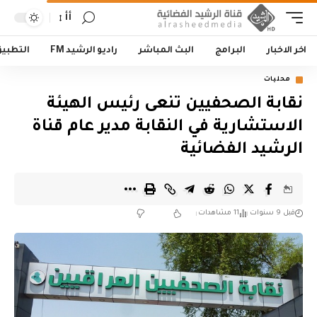
أأ
اخر الاخبار
البرامج
البث المباشر
راديو الرشيد FM
التطبي
محليات
نقابة الصحفيين تنعى رئيس الهيئة
الاستشارية في النقابة مدير عام قناة
الرشيد الفضائية
قبل 9 سنوات
11 مشاهدات