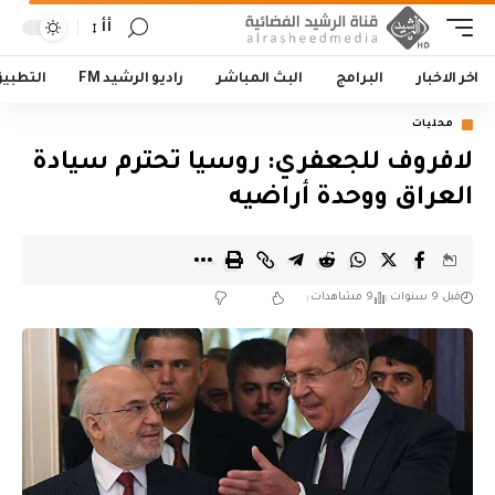
أأ
اخر الاخبار
البرامج
البث المباشر
راديو الرشيد FM
التطبي
محليات
لافروف للجعفري: روسيا تحترم سيادة
العراق ووحدة أراضيه
قبل 9 سنوات
9 مشاهدات