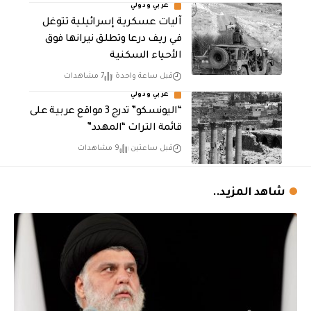
عربي ودولي
آليات عسكرية إسرائيلية تتوغل
في ريف درعا وتطلق نيرانها فوق
الأحياء السكنية
قبل ساعة واحدة
7 مشاهدات
عربي ودولي
“اليونسكو” تدرج 3 مواقع عربية على
قائمة التراث “المهدد”
قبل ساعتين
9 مشاهدات
شاهد المزيد..