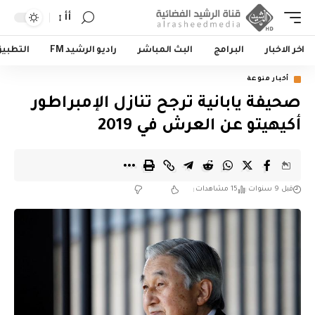
أأ
اخر الاخبار
البرامج
البث المباشر
راديو الرشيد FM
التطبي
أخبار منوعة
صحيفة يابانية ترجح تنازل الإمبراطور
أكيهيتو عن العرش في 2019
قبل 9 سنوات
15 مشاهدات