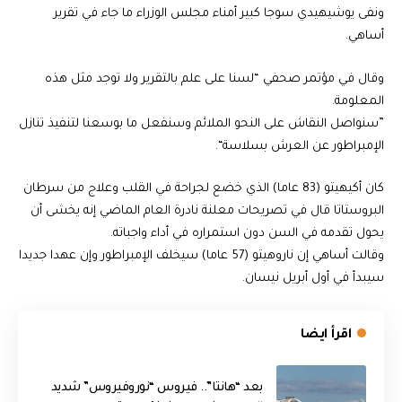
ونفى يوشيهيدي سوجا كبير أمناء مجلس الوزراء ما جاء في تقرير
أساهي.
وقال في مؤتمر صحفي “لسنا على علم بالتقرير ولا توجد مثل هذه
المعلومة.
”سنواصل النقاش على النحو الملائم وسنفعل ما بوسعنا لتنفيذ تنازل
الإمبراطور عن العرش بسلاسة“.
كان أكيهيتو (83 عاما) الذي خضع لجراحة في القلب وعلاج من سرطان
البروستاتا قال في تصريحات معلنة نادرة العام الماضي إنه يخشى أن
يحول تقدمه في السن دون استمراره في أداء واجباته.
وقالت أساهي إن ناروهيتو (57 عاما) سيخلف الإمبراطور وإن عهدا جديدا
سيبدأ في أول أبريل نيسان.
اقرأ ايضا
بعد “هانتا”.. فيروس “نوروفيروس” شديد