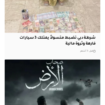
شرطة دبي تضبط متسولاً يمتلك 3 سيارات
فارهة وثروة مالية
قبل 5 أشهر