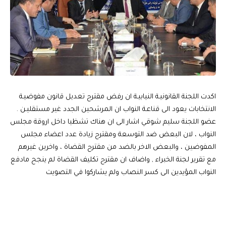
اكدت اللجنة القانونيـة النيابيـة ان رفض مقترح تعديل قانون مفوضيـة
الانتخابات يعود الى قناعـة النواب ان المرشحين الجدد غير مستقليـن .
عضو اللجنة سليم شوقي اشار الى ان هناك تشظيا داخل اروقة مجلس
النواب ، لان البعض ضد التوسعة ومقترح زيادة عدد اعضاء مجلس
المفوضين ، والبعض الاخر بالضد من مقترح القضاة ، واخرين غيرهم
مع تقرير لجنة الخبراء , واضاف ان مقترح تكليف القضاة لم ينجح مادفع
النواب المؤيدين الى كسر النصاب ولم يشاركوا في التصويت