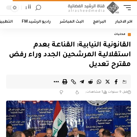
أأ
اخر الاخبار
البرامج
البث المباشر
راديو الرشيد FM
التطبي
محليات
القانونيـة النيابيـة: القناعـة بعدم
استقلاليـة المرشحين الجدد وراء رفض
مقترح تعديل
قبل 9 سنوات
5 مشاهدات