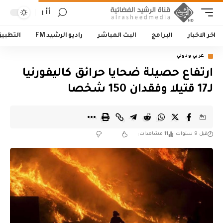
أأ
اخر الاخبار
البرامج
البث المباشر
راديو الرشيد FM
التطبي
عربي ودولي
ارتفاع حصيلة ضحايا حرائق كاليفورنيا
لـ17 قتيلا وفقدان 150 شخصا
قبل 9 سنوات
11 مشاهدات