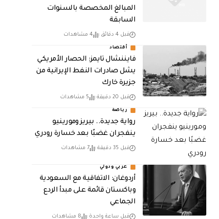
المبالغ المخصصة بالسنوات
السابقة
قبل 4 دقائق
4 مشاهدات
أقتصاد
فايننشال تايمز: الحصار الأمريكي
يشل صادرات النفط الإيرانية من
جزيرة خارك
قبل 20 دقيقة
5 مشاهدات
رياضة
رواية جديدة.. بيريز ومورينيو
ينفجران غضبًا بعد خسارة رودري
قبل 35 دقيقة
7 مشاهدات
عربي ودولي
أردوغان: الاتفاقية مع السعودية
وباكستان قائمة على مبدأ الردع
الجماعي
قبل ساعة واحدة
8 مشاهدات