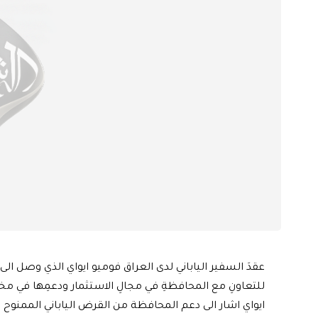
عقدَ السفير الياباني لدى العراق فوميو ايواي الذي وصل الى م
للتعاونِ مع المحافظةِ في مجالِ الاستثمار ودعمِها في م
ايواي اشار الى دعم المحافظة من القرض الياباني الممنوح 