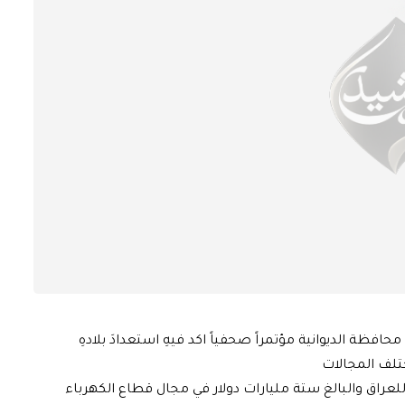
حافظة الديوانية مؤتمراً صحفياً اكد فيهِ استعدادَ بلادهِ
ختلف المجالات
للعراق والبالغ ستة مليارات دولار في مجال قطاع الكهرباء