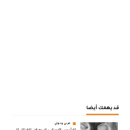
قد يهمك أيضا
عربي ودولي