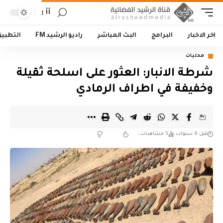
أأ
اخر الاخبار
البرامج
البث المباشر
راديو الرشيد FM
التطبي
محليات
شرطة الانبار: العثور على اسلحة ثقيلة
وخفيفة في اطراف الرمادي
قبل 9 سنوات
5 مشاهدات