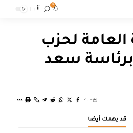
9
أأ
 العامة لحزب
برئاسة سعد
شارك
قد يهمك أيضا