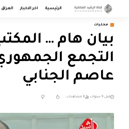
الرئيسية
اخر الاخبار
العراق
محليات
بيان هام … المكت
التجمع الجمهوري
عاصم الجنابي
قبل 9 سنوات
6 مشاهدات