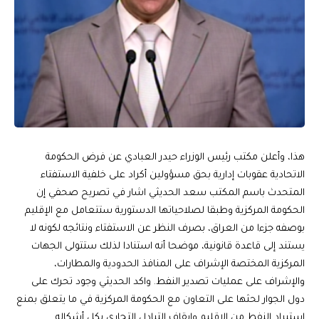
هذا، وأعلن مكتب رئيس الوزراء حيدر العبادي عن فرض الحكومة
الاتحادية عقوبات إدارية بحق مسؤولين أكراد على خلفية الاستفتاء
المتحدث باسم المكتب سعد الحديثي اشار في تصريح صحفي إن
الحكومة المركزية وطبقا لصلاحياتها الدستورية ستتعامل مع الإقليم
بوصفه جزءا من العراق، بصرف النظر عن الاستفتاء ونتائجه لكونه لا
يستند إلى قاعدة قانونية، موضحا أنه استنادا لذلك ستتولى الجهات
المركزية المختصة الإشراف على المنافذ الحدودية والمطارات،
والإشراف على عمليات تصدير النفط. واكد الحديثي وجود تحرك على
دول الجوار لحثها على التعاون مع الحكومة المركزية في ما يتعلق بمنع
استيراد النفط من الإقليم وإيقاف التبادل التجاري بكل أشكاله.