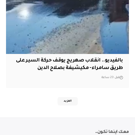
بالفيديو.. انقلاب صهريج يوقف حركة السير على
طريق سامراء- مكيشيفة بصلاح الدين
قبل 23 ساعة
المزيد
معك اينما تكون..