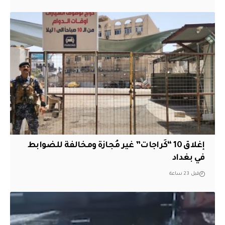
إغلاق 10 “كَراجات” غير مُجازة ومخالفة للضوابط
في بغداد
قبل 23 ساعة