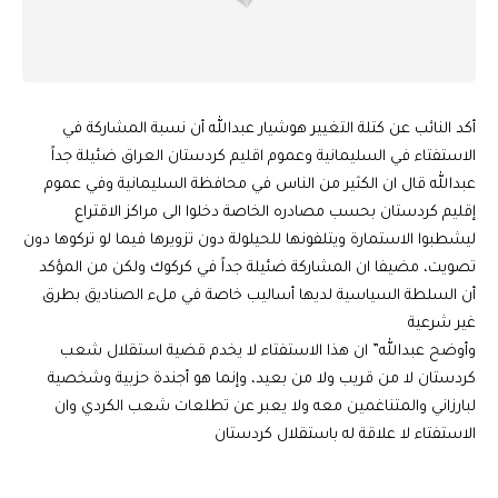
أكد النائب عن كتلة التغيير هوشيار عبدالله أن نسبة المشاركة في
الاستفتاء في السليمانية وعموم اقليم كردستان العراق ضئيلة جداً
عبدالله قال ان الكثير من الناس في محافظة السليمانية وفي عموم
إقليم كردستان بحسب مصادره الخاصة دخلوا الى مراكز الاقتراع
ليشطبوا الاستمارة ويتلفونها للحيلولة دون تزويرها فيما لو تركوها دون
تصويت، مضيفا ان المشاركة ضئيلة جداً في كركوك ولكن من المؤكد
أن السلطة السياسية لديها أساليب خاصة في ملء الصناديق بطرق
غير شرعية
وأوضح عبدالله” ان هذا الاستفتاء لا يخدم قضية استقلال شعب
كردستان لا من قريب ولا من بعيد، وإنما هو أجندة حزبية وشخصية
لبارزاني والمتناغمين معه ولا يعبر عن تطلعات شعب الكردي وان
الاستفتاء لا علاقة له باستقلال كردستان