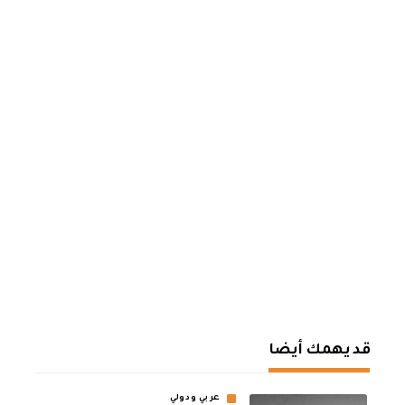
قد يهمك أيضا
عربي ودولي