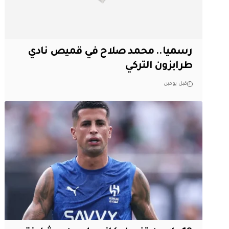
رسميا.. محمد صلاح في قميص نادي
طرابزون التركي
قبل يومين