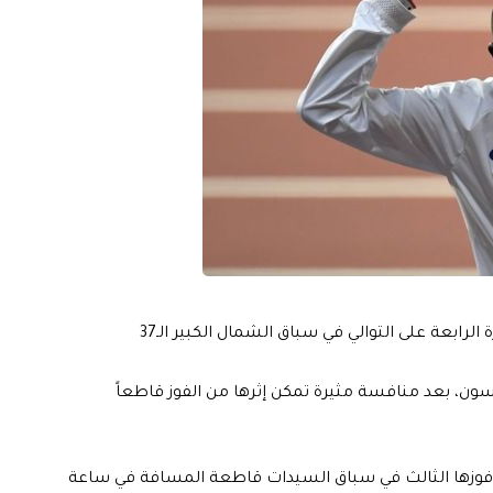
حقق العداء البريطاني من أصل صومالي مو فرح، فوزاً للمرة الرابعة على التوالي في سباق الشمال الكبير الـ37
يك روبرتسون، بعد منافسة مثيرة تمكن إثرها من الفوز قاطعاً
دن، فوزها الثالث في سباق السيدات قاطعة المسافة في ساعة