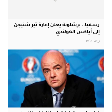
رسميا.. برشلونة يعلن إعارة تير شتيجن
إلى أياكس الهولندي
قبل 3 أيام